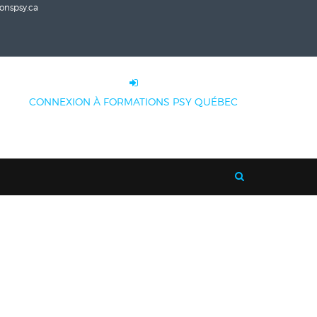
onspsy.ca
CONNEXION À FORMATIONS PSY QUÉBEC