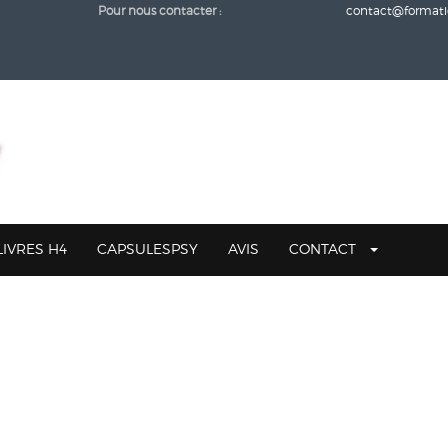
Pour nous contacter :
contact@formati
-
LIVRES H4
CAPSULESPSY
AVIS
CONTACT