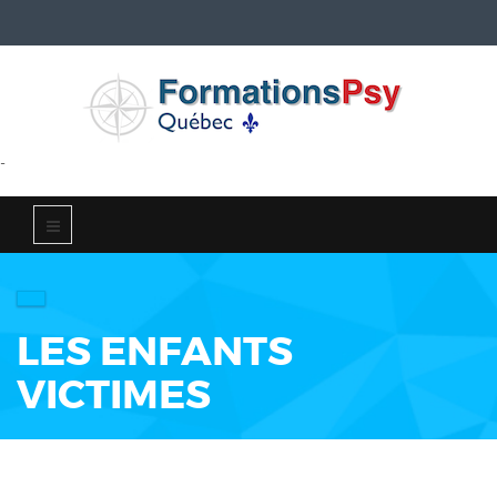
-
LES ENFANTS
VICTIMES