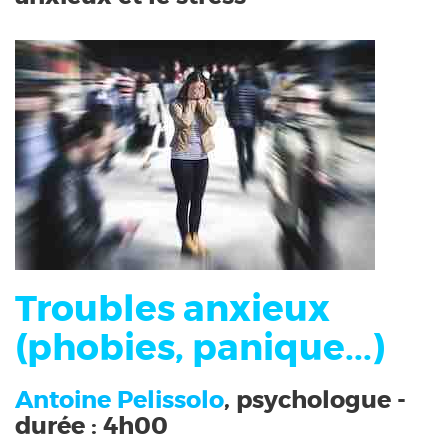
Troubles anxieux
(phobies, panique...)
Antoine Pelissolo
, psychologue -
durée : 4h00