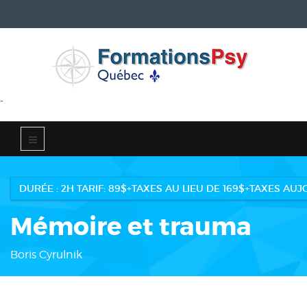
-
DURÉE : 2H TARIF: 89$+TAXES AU LIEU DE 169$+TAXES AU
Mémoire et trauma
Boris Cyrulnik